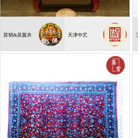
地毯挂毯
《四臂观音》
¥:
4000000.00
产地：
苏韬&吴茵卉
天津中艺
248*248cm
2
库存：
1