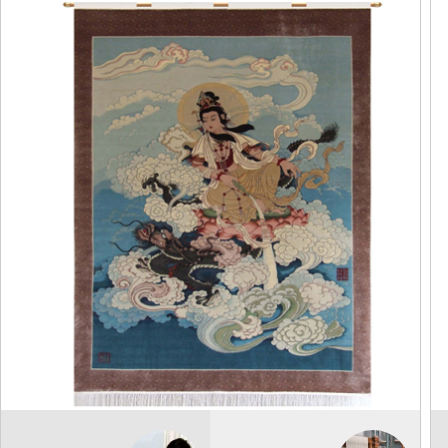
地毯挂毯
乘龙观音