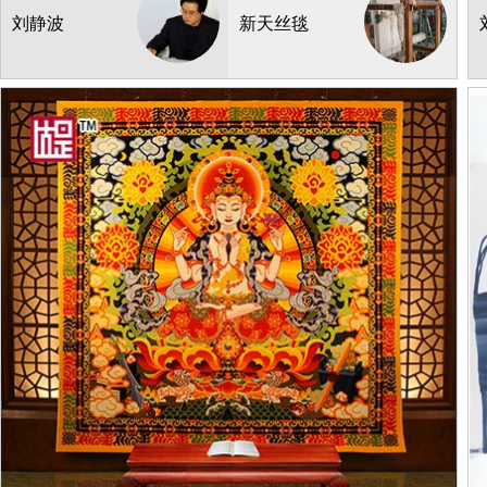
¥:
295000.00
产地：甘肃
刘静波
新天丝毯
1.63m*2.44m
3
库存：
1