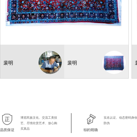
地毯挂毯
阿娜古丽奴斯卡
鉴赏品(非卖)
产地：新疆
裴明
裴明
360道 200*300cm
5
博览民族文化、交流工美技
实名认证、动态密码身
艺、尽情欣赏艺术、放心购
防伪
买真品