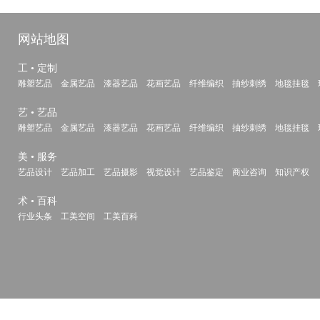
网站地图
工 • 定制
雕塑艺品
金属艺品
漆器艺品
花画艺品
纤维编织
抽纱刺绣
地毯挂毯
艺 • 艺品
雕塑艺品
金属艺品
漆器艺品
花画艺品
纤维编织
抽纱刺绣
地毯挂毯
美 • 服务
艺品设计
艺品加工
艺品摄影
视觉设计
艺品鉴定
商业咨询
知识产权
术 • 百科
行业头条
工美空间
工美百科