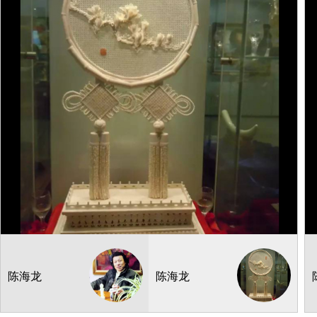
纤维编织
华旦
鉴赏品(非卖)
产地：上海
陈海龙
陈海龙
71x30cm
3