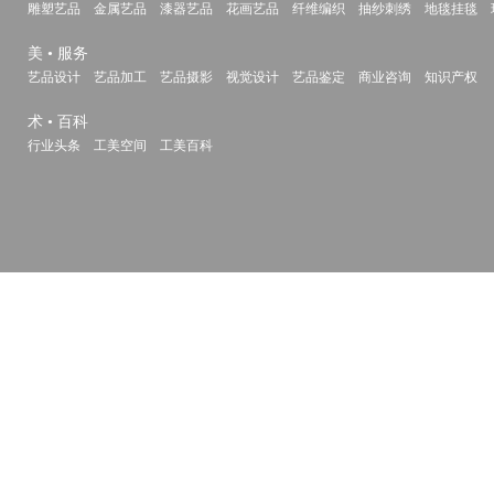
雕塑艺品
金属艺品
漆器艺品
花画艺品
纤维编织
抽纱刺绣
地毯挂毯
美 • 服务
艺品设计
艺品加工
艺品摄影
视觉设计
艺品鉴定
商业咨询
知识产权
术 • 百科
行业头条
工美空间
工美百科