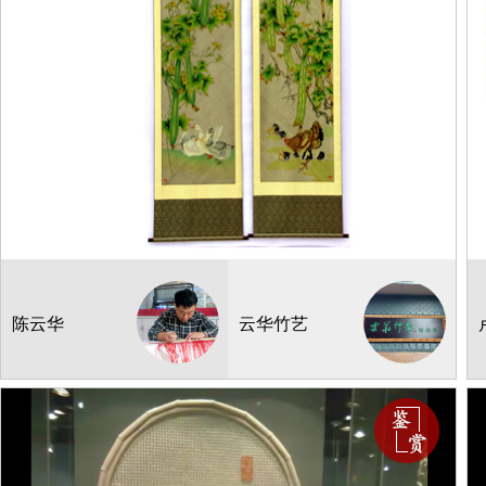
纤维编织
平安久长
¥:
240000.00
产地：四川
陈云华
云华竹艺
164*354
1
库存：
1