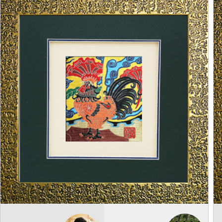
纤维编织
十二生肖-鸡