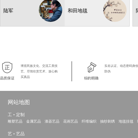
喀纳斯风光
鉴赏品(非卖)
产地：新疆
陆军
和田地毯
216*126cm
2
博览民族文化、交流工美技
实名认证、动态密码身
艺、尽情欣赏艺术、放心购
防伪
买真品
网站地图
工 • 定制
雕塑艺品
金属艺品
漆器艺品
花画艺品
纤维编织
抽纱刺绣
地毯挂毯
艺 • 艺品