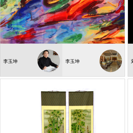
纤维编织
奔腾
¥:
300000.00
产地：江苏
李玉坤
李玉坤
220*120cm
4
库存：
1