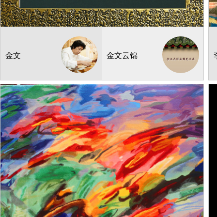
纤维编织
十二生肖-猴
¥:
390.00
产地：南京
金文
金文云锦
28*28cm
1
库存：
50