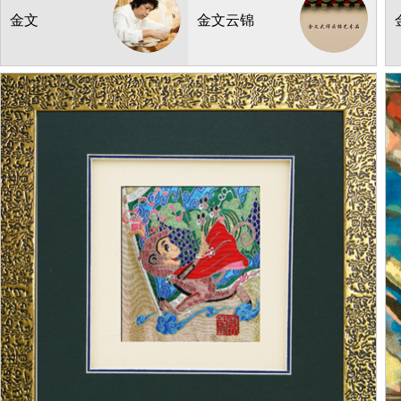
¥:
390.00
产地：南京
金文
金文云锦
28*28cm
2
库存：
50