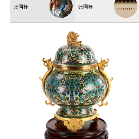
¥:
3980000.00
产地：北京
张同禄
张同禄
高95cm
库存：
1